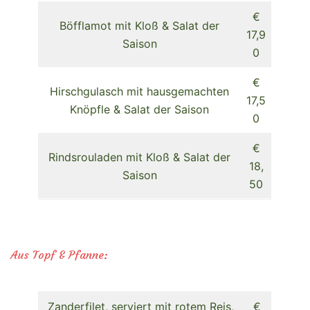
€
Böfflamot mit Kloß & Salat der
17,9
Saison
0
€
Hirschgulasch mit hausgemachten
17,5
Knöpfle & Salat der Saison
0
€
Rindsrouladen mit Kloß & Salat der
18,
Saison
50
Aus Topf & Pfanne:
Zanderfilet, serviert mit rotem Reis,
€