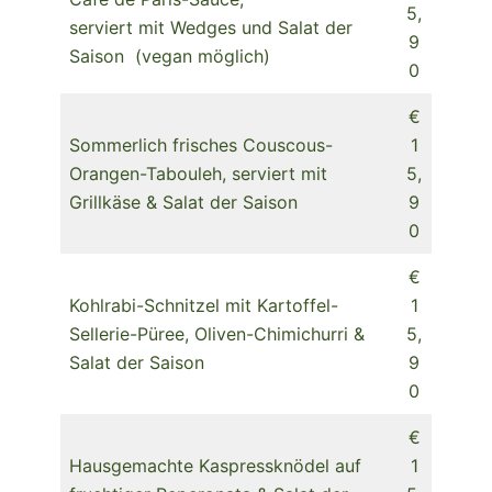
5,
serviert mit Wedges und Salat der
9
Saison (vegan möglich)
0
€
Sommerlich frisches Couscous-
1
Orangen-Tabouleh, serviert mit
5,
Grillkäse & Salat der Saison
9
0
€
Kohlrabi-Schnitzel mit Kartoffel-
1
Sellerie-Püree, Oliven-Chimichurri &
5,
Salat der Saison
9
0
€
Hausgemachte Kaspressknödel auf
1