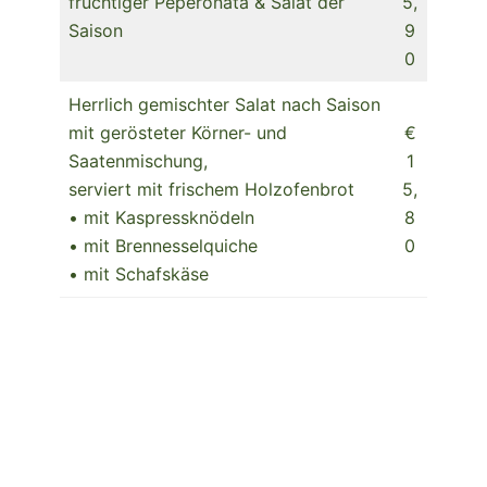
fruchtiger Peperonata & Salat der
5,
Saison
9
0
Herrlich gemischter Salat nach Saison
mit gerösteter Körner- und
€
Saatenmischung,
1
serviert mit frischem Holzofenbrot
5,
• mit Kaspressknödeln
8
• mit Brennesselquiche
0
• mit Schafskäse