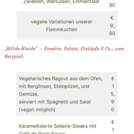
Zwiebeln, Walnüssen, Emmentaler
80
€
vegane Variationen unserer
9,
Flammkuchen
80
„Wilde Weide“ – Gemüse, Salate, Eintöpfe & Co., zum
Beispiel:
Vegetarisches Ragout aus dem Ofen,
€
mit Berglinsen, Steinpilzen, und
1
Gemüse,
5,
serviert mit Spaghetti und Salat
9
(vegan möglich)
0
€
Karamellisierte Sellerie-Steaks mit
1
Café de Paris-Sauce,